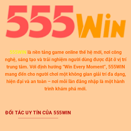
555WIN
là nền tảng game online thế hệ mới, nơi công
nghệ, sáng tạo và trải nghiệm người dùng được đặt ở vị trí
trung tâm. Với định hướng “Win Every Moment”, 555WIN
mang đến cho người chơi một không gian giải trí đa dạng,
hiện đại và an toàn – nơi mỗi lần đăng nhập là một hành
trình khám phá mới.
ĐỐI TÁC UY TÍN CỦA 555WIN