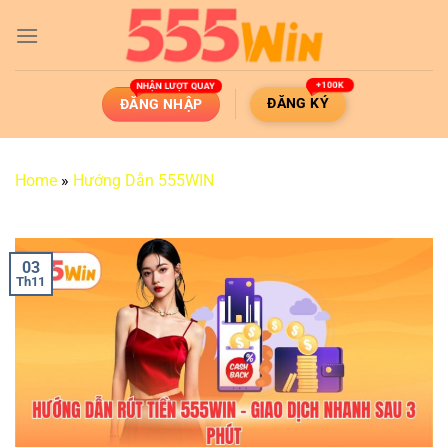
Bỏ
qua
nội
dung
ĐĂNG KÝ
ĐĂNG NHẬP
Home
»
Hướng Dẫn 555WIN
03
Th11