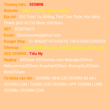
Thương hiệu :
555WIN
Website :
https://555wingame.online
Địa chỉ :
900 Trịnh Thị Miếng, Thới Tam Thôn, Hóc Môn,
Thành phố Hồ Chí Minh, Việt Nam
SĐT :
032876675
Email :
55winnycom@gmail.com
Google Map :
10 .896297197440678, 106.6106012385639
Sitemap :
https://555wingame.online/sitemap_index.xml
CEO 555WIN :
Tiểu Ny
Hagtag :
#555win #555winny.com #dangky555win
#khuyenmai555win #naptien555win #trangchu555win
#link555win
Từ khóa cần tìm :
555WIN | NHÀ CÁI 555WIN| 88 AA |
555WIN.COM | TRANG CHỦ 555WIN | APP 555WIN | LINK
555WIN | 555WIN COM