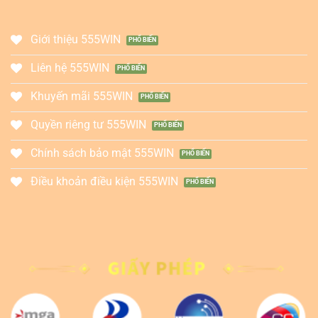
Giới thiệu 555WIN
Liên hệ 555WIN
Khuyến mãi 555WIN
Quyền riêng tư 555WIN
Chính sách bảo mật 555WIN
Điều khoản điều kiện 555WIN