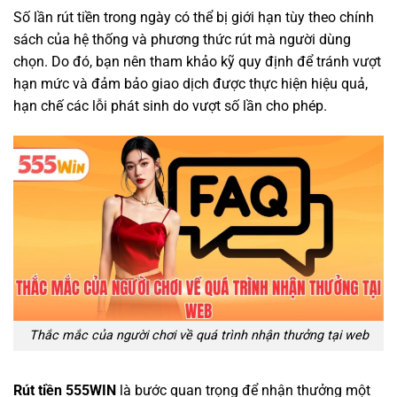
Số lần rút tiền trong ngày có thể bị giới hạn tùy theo chính
sách của hệ thống và phương thức rút mà người dùng
chọn. Do đó, bạn nên tham khảo kỹ quy định để tránh vượt
hạn mức và đảm bảo giao dịch được thực hiện hiệu quả,
hạn chế các lỗi phát sinh do vượt số lần cho phép.
Thắc mắc của người chơi về quá trình nhận thưởng tại web
Rút tiền 555WIN
là bước quan trọng để nhận thưởng một