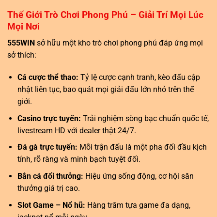
Thế Giới Trò Chơi Phong Phú – Giải Trí Mọi Lúc
Mọi Nơi
555WIN
sở hữu một kho trò chơi phong phú đáp ứng mọi
sở thích:
Cá cược thể thao:
Tỷ lệ cược cạnh tranh, kèo đấu cập
nhật liên tục, bao quát mọi giải đấu lớn nhỏ trên thế
giới.
Casino trực tuyến:
Trải nghiệm sòng bạc chuẩn quốc tế,
livestream HD với dealer thật 24/7.
Đá gà trực tuyến:
Mỗi trận đấu là một pha đối đầu kịch
tính, rõ ràng và minh bạch tuyệt đối.
Bắn cá đổi thưởng:
Hiệu ứng sống động, cơ hội săn
thưởng giá trị cao.
Slot Game – Nổ hũ:
Hàng trăm tựa game đa dạng,