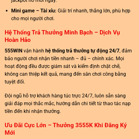
jackpot nổ mỗi ngày.
Mini game – Tài xỉu:
Giải trí nhanh, thắng lớn, phù hợp
cho mọi người chơi.
Hệ Thống Trả Thưởng Minh Bạch – Dịch Vụ
Hoàn Hảo
555WIN
vận hành
hệ thống trả thưởng tự động 24/7
, đảm
bảo người chơi nhận tiền nhanh – đủ – chính xác. Mọi
hoạt động đều được giám sát và kiểm định chặt chẽ,
không can thiệp kết quả, mang đến sân chơi công bằng
tuyệt đối.
Đội ngũ hỗ trợ khách hàng túc trực 24/7, luôn sẵn sàng
giải đáp mọi thắc mắc, hướng dẫn chi tiết từ thao tác nạp
tiền đến khi nhận thưởng.
Ưu Đãi Cực Lớn – Thưởng 3555K Khi Đăng Ký
Mới