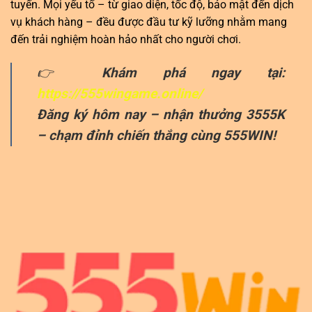
tuyến. Mọi yếu tố – từ giao diện, tốc độ, bảo mật đến dịch
vụ khách hàng – đều được đầu tư kỹ lưỡng nhằm mang
đến trải nghiệm hoàn hảo nhất cho người chơi.
👉
Khám phá ngay tại:
https://555wingame.online/
Đăng ký hôm nay – nhận thưởng 3555K
– chạm đỉnh chiến thắng cùng 555WIN!