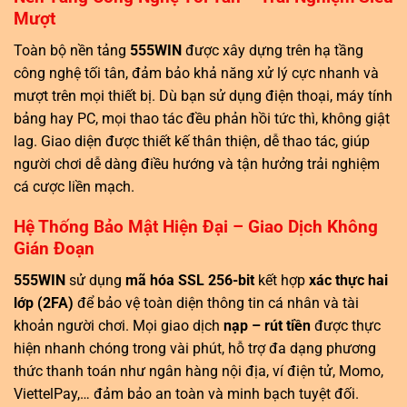
Mượt
Toàn bộ nền tảng
555WIN
được xây dựng trên hạ tầng
công nghệ tối tân, đảm bảo khả năng xử lý cực nhanh và
mượt trên mọi thiết bị. Dù bạn sử dụng điện thoại, máy tính
bảng hay PC, mọi thao tác đều phản hồi tức thì, không giật
lag. Giao diện được thiết kế thân thiện, dễ thao tác, giúp
người chơi dễ dàng điều hướng và tận hưởng trải nghiệm
cá cược liền mạch.
Hệ Thống Bảo Mật Hiện Đại – Giao Dịch Không
Gián Đoạ
n
555WIN
sử dụng
mã hóa SSL 256-bit
kết hợp
xác thực hai
lớp (2FA)
để bảo vệ toàn diện thông tin cá nhân và tài
khoản người chơi. Mọi giao dịch
nạp – rút tiền
được thực
hiện nhanh chóng trong vài phút, hỗ trợ đa dạng phương
thức thanh toán như ngân hàng nội địa, ví điện tử, Momo,
ViettelPay,… đảm bảo an toàn và minh bạch tuyệt đối.