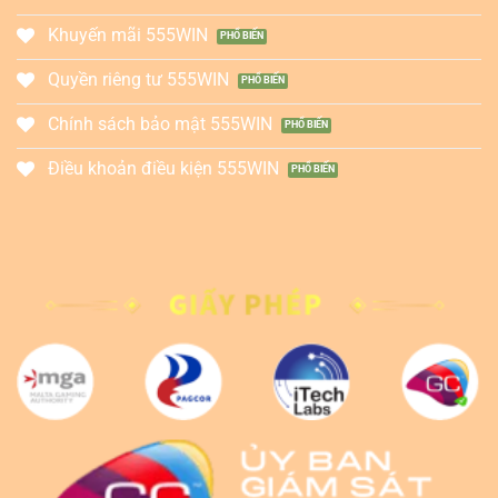
Khuyến mãi 555WIN
Quyền riêng tư 555WIN
Chính sách bảo mật 555WIN
Điều khoản điều kiện 555WIN